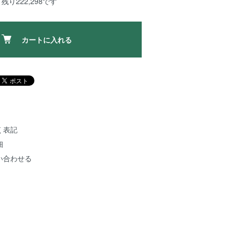
残り222,298です
カートに入れる
く表記
細
い合わせる